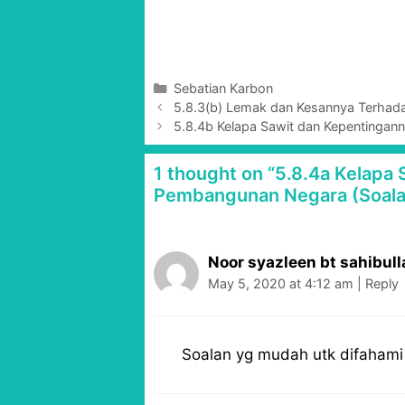
C
Sebatian Karbon
P
a
5.8.3(b) Lemak dan Kesannya Terhadap
o
t
5.8.4b Kelapa Sawit dan Kepentingan
s
e
t
g
1 thought on “5.8.4a Kelapa
n
o
Pembangunan Negara (Soalan
a
r
v
i
i
e
g
s
Noor syazleen bt sahibull
a
May 5, 2020 at 4:12 am
|
Reply
t
i
o
Soalan yg mudah utk difahami 
n