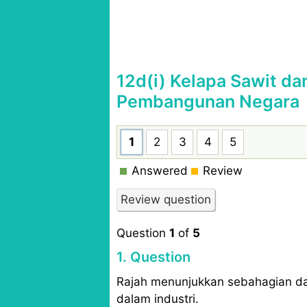
12d(i) Kelapa Sawit d
Pembangunan Negara
1
2
3
4
5
Answered
Review
Question
1
of
5
1
. Question
Rajah menunjukkan sebahagian da
dalam industri.