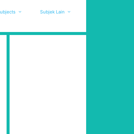
ubjects
Subjek Lain