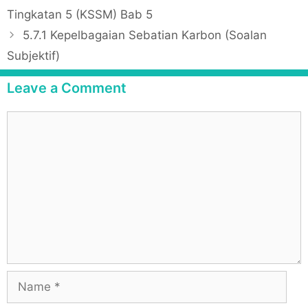
t
o
Tingkatan 5 (KSSM) Bab 5
e
s
5.7.1 Kepelbagaian Sebatian Karbon (Soalan
g
t
Subjektif)
o
n
r
a
Leave a Comment
i
v
e
i
C
s
g
o
a
m
t
m
i
e
o
n
n
t
N
a