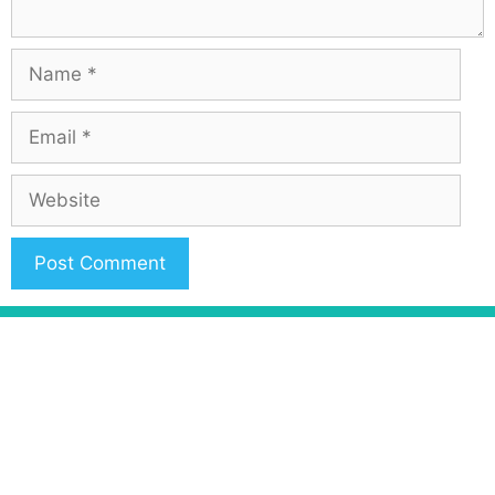
N
a
m
E
e
m
a
W
i
e
l
b
s
i
t
e