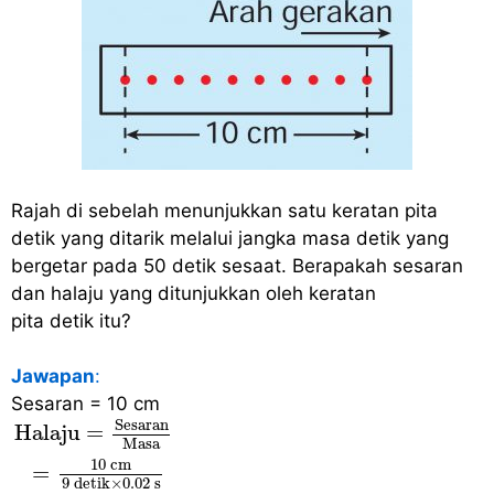
Rajah di sebelah menunjukkan satu keratan pita
detik yang ditarik melalui jangka masa detik yang
bergetar pada 50 detik sesaat. Berapakah sesaran
dan halaju yang ditunjukkan oleh keratan
pita detik itu?
Jawapan
:
Sesaran = 10 cm
Halaju =
Sesaran
Masa
=
10
cm
9
detik
×
0.02
Sesaran
Halaju = 
Masa
10
 cm
=
9
 detik
×
0.02
 s