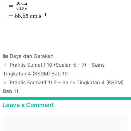
10
 cm
=
0.18
s
−
1
=
55.56
 cm s
C
Daya dan Gerakan
a
P
Praktis Sumatif 10 (Soalan 5 – 7) – Sains
t
o
Tingkatan 4 (KSSM) Bab 10
e
s
Praktis Formatif 11.2 – Sains Tingkatan 4 (KSSM)
g
t
Bab 11
o
n
r
a
Leave a Comment
i
v
e
i
C
s
g
o
a