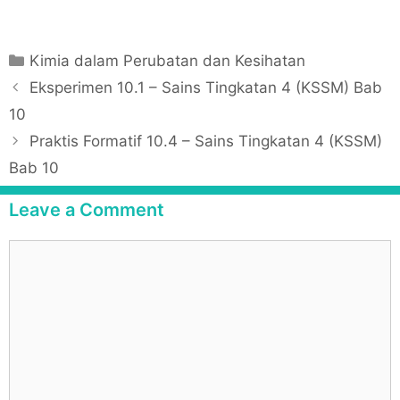
C
Kimia dalam Perubatan dan Kesihatan
a
P
Eksperimen 10.1 – Sains Tingkatan 4 (KSSM) Bab
t
o
10
e
s
Praktis Formatif 10.4 – Sains Tingkatan 4 (KSSM)
g
t
Bab 10
o
n
r
a
Leave a Comment
i
v
e
i
C
s
g
o
a
m
t
m
i
e
o
n
n
t